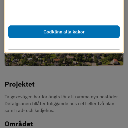
Dessa cookies går att stänga av.
Läs mer i vår cookiepolicy
Godkänn alla kakor
Anpassa inställningar
Projektet
Talgoxevägen har förlängts för att rymma nya bostäder. 
Detaljplanen tillåter friliggande hus i ett eller två plan 
samt rad- och kedjehus.
Området