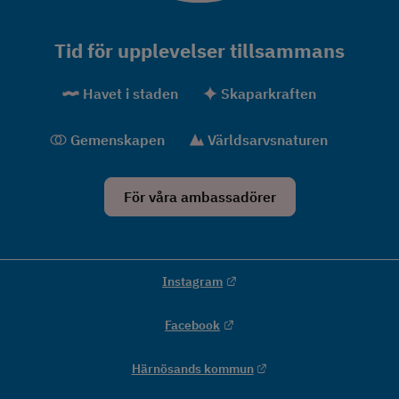
Tid för upplevelser tillsammans
Havet i staden
Skaparkraften
Gemenskapen
Världsarvsnaturen
För våra ambassadörer
Länk till annan webbplats.
Instagram
Länk till annan webbplats.
Facebook
Länk till annan webbpla
Härnösands kommun