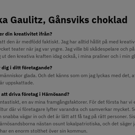
ka Gaulitz, Gånsviks choklad
 din kreativitet ifrån?
att den är medfödd faktiskt. Jag har alltid hållit på med kreativ
ycket teater när jag var yngre. Jag ville bli skådespelare och på
g ut den kreativa kraften idag också, i mina praliner och i min g
 dig i ditt företagande?
 människor glada. Och det känns som om jag lyckas med det, at
är uppskattade.
 att driva företag i Härnösand?
ntastiskt, en av mina framgångsfaktorer. För det första har vi e
ltur där vi företagare lyfter varandra och samverkar mycket. S
nabba vägar in och det är lätt att få tag på rätt personer. Sis
ärnösandsborna nästan osunt lokalpatriotiska, och det säger j
 har en enorm stolthet över sin kommun.