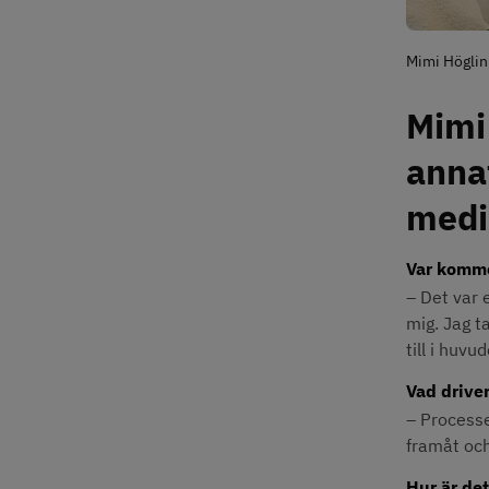
Mimi Höglin
Mimi
anna
medi
Var kommer
– Det var e
mig. Jag ta
till i huvud
Vad driver
– Processe
framåt och
Hur är det