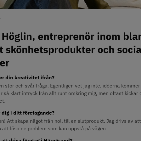
.
 Höglin, entreprenör inom blan
t skönhetsprodukter och social
er
 din kreativitet ifrån?
n stor och svår fråga. Egentligen vet jag inte, idéerna kommer b
r så klart intryck från allt runt omkring mig, men oftast kickar 
et.
 dig i ditt företagande?
n! Att skapa något från noll till en slutprodukt. Jag drivs av a
 att lösa de problem som kan uppstå på vägen.
 att driva företag i Härnösand?