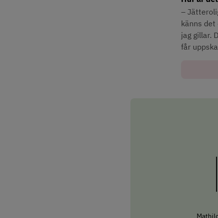
– Jätterol
känns det 
jag gillar
får uppska
Mathil