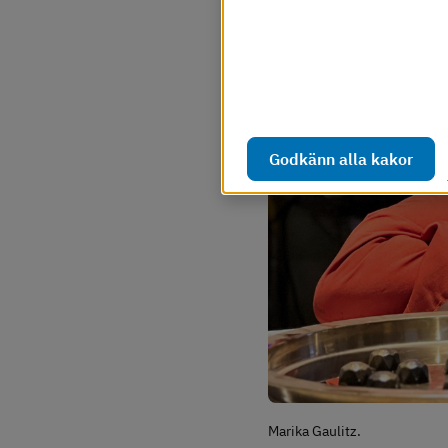
Webbplatsen använder så kal
webbplatsen ska fungera s
hur webbplatsen används. D
Läs mer i vår cookiepolicy
Godkänn alla kakor
Marika Gaulitz.