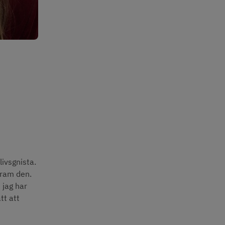
ivsgnista. 
ram den. 
jag har 
t att 