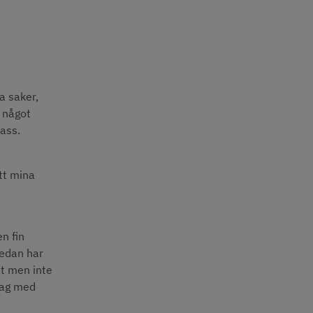
a saker, 
 något 
lass.
t mina 
n fin 
edan har 
t men inte 
ag med 