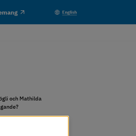
emang
Sök
English
gli och Mathilda 
tagande?