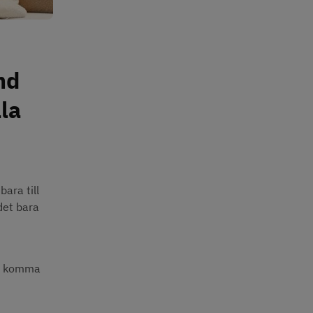
d 
a 
ara till 
det bara 
tt komma 