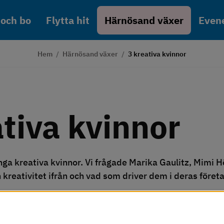
 och bo
Flytta hit
Härnösand växer
Even
Hem
/
Härnösand växer
/
3 kreativa kvinnor
ativa kvinnor
ga kreativa kvinnor. Vi frågade Marika Gaulitz, Mimi Hö
n kreativitet ifrån och vad som driver dem i deras före