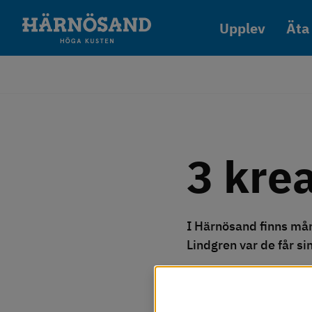
Gå till innehåll
Upplev
Äta
3 kre
I Härnösand finns mån
Lindgren var de får si
Vi använder kakor