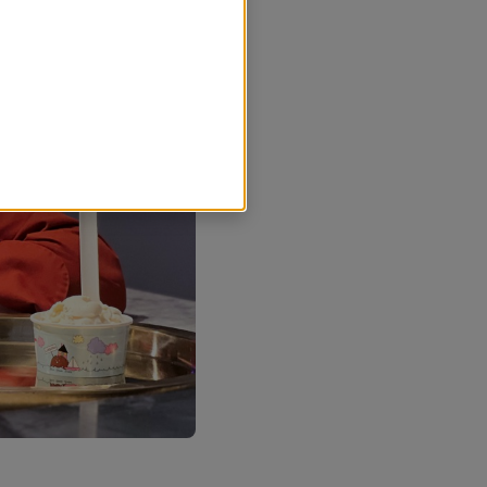
r nödvändiga för att
sands kommun ska kunna se