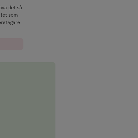
öva det så 
itet som 
öretagare 