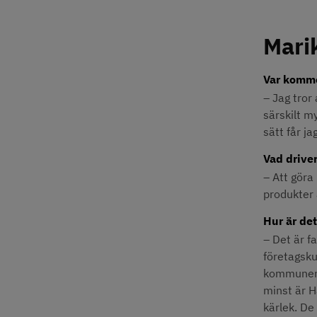
Mari
Var kommer
– Jag tror 
särskilt m
sätt får ja
Vad driver
– Att göra
produkter 
Hur är det
– Det är fa
företagsku
kommunen s
minst är H
kärlek. De