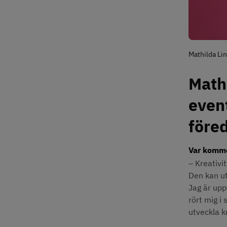
Mathilda Lin
Mathi
event
före
Var kommer
– Kreativit
Den kan ut
Jag är upp
rört mig i
utveckla k