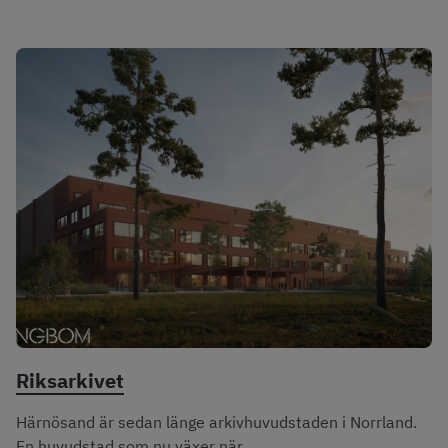
Riksarkivet
Härnösand är sedan länge arkivhuvudstaden i Norrland.
En huvudstad som nu växer när...