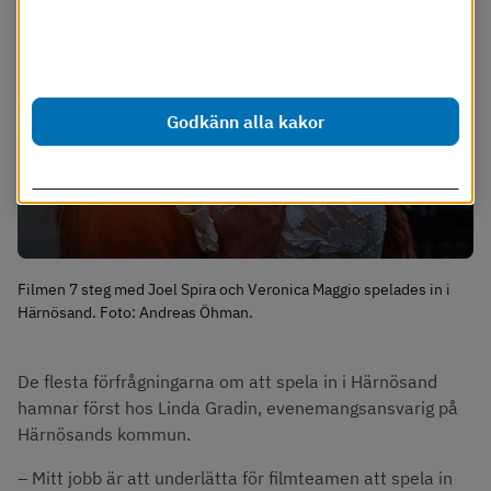
Dessa cookies går att stänga av.
Läs mer i vår cookiepolicy
Godkänn alla kakor
Anpassa inställningar
Filmen 7 steg med Joel Spira och Veronica Maggio spelades in i
Härnösand. Foto: Andreas Öhman.
De flesta förfrågningarna om att spela in i Härnösand 
hamnar först hos Linda Gradin, evenemangsansvarig på 
Härnösands kommun.
– Mitt jobb är att underlätta för filmteamen att spela in 