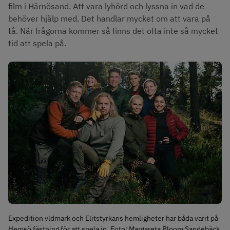
film i Härnösand. Att vara lyhörd och lyssna in vad de 
behöver hjälp med. Det handlar mycket om att vara på 
tå. När frågorna kommer så finns det ofta inte så mycket 
tid att spela på.
Expedition vldmark och Elitstyrkans hemligheter har båda varit på
Hemsö fästning för att spela in. Foto: Margareta Bloom Sandebäck