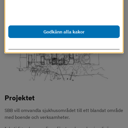
Dessa cookies går att stänga av.
Läs mer i vår cookiepolicy
Godkänn alla kakor
Anpassa inställningar
Projektet
SBB vill omvandla sjukhusområdet till ett blandat område 
med boende och verksamheter.