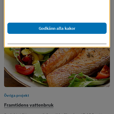
Dessa cookies går att stänga av.
Läs mer i vår cookiepolicy
Godkänn alla kakor
Anpassa inställningar
Övriga projekt
Framtidens vattenbruk