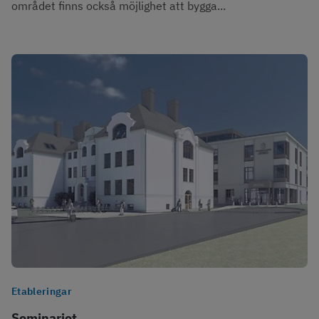
området finns också möjlighet att bygga...
Etableringar
Seminariet