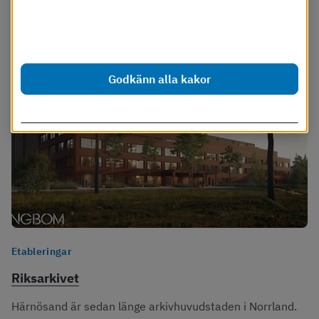
Dessa cookies går att stänga av.
Läs mer i vår cookiepolicy
Godkänn alla kakor
Anpassa inställningar
Etableringar
Riksarkivet
Härnösand är sedan länge arkivhuvudstaden i Norrland.