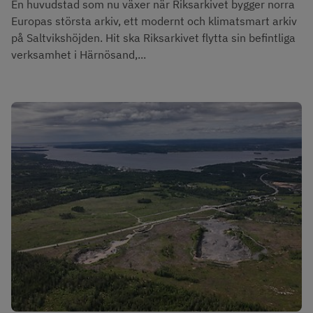
En huvudstad som nu växer när Riksarkivet bygger norra
Europas största arkiv, ett modernt och klimatsmart arkiv
på Saltvikshöjden. Hit ska Riksarkivet flytta sin befintliga
verksamhet i Härnösand,...