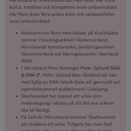
Härnösand är arkivhuvudstad i Norrland. Här finns 
kultur, tradition och kompetens inom arkivområdet. 
Här finns även flera andra arkiv och verksamheter 
inom arkivområdet:
Arkivcentrum Nord med lokaler på Kusthöjden 
rymmer Föreningsarkivet Västernorrland, 
Härnösands kommunarkiv, landstingsarkivet 
Västernorrland och Näringslivsarkiv i Norrland 
(NIN).
I Härnösand finns företaget 
Peter Sjölund Släkt 
Länk till annan webbplats.
& DNA
. Peter Sjölund blev rikskänd när han 
med hjälp av DNA-teknik löste ett gammalt och 
uppmärksammat dubbelmord i Linköping.
Skatteverket har öppnat ett arkiv som 
mellanlagring i väntan på att det nya arkivet 
ska bli färdigt.
På Saltvik i Härnösand kommer Skatteverket 
att etablera ett arkiv. Tidigare har man haft 