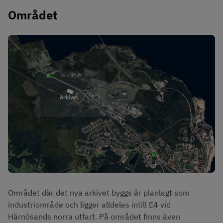
Området
Området där det nya arkivet byggs är planlagt som 
industriområde och ligger alldeles intill E4 vid 
Härnösands norra utfart. På området finns även 