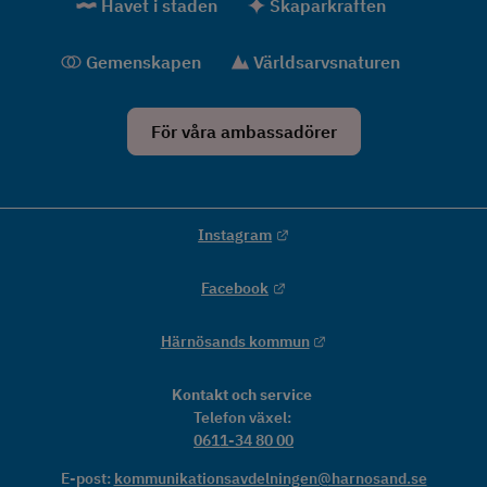
Havet i staden
Skaparkraften
Gemenskapen
Världsarvsnaturen
För våra ambassadörer
Länk till annan webbplats.
Instagram
Länk till annan webbplats.
Facebook
Länk till annan webbpla
Härnösands kommun
Kontakt och service
Telefon växel: 
0611-34 80 00
E-post: 
kommunikationsavdelningen@harnosand.se