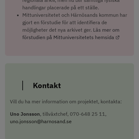
regionala arkiv, men nu blir samtliga fysiska 
handlingar placerade på ett ställe.
Mittuniversitetet och Härnösands kommun har 
gjort en förstudie för att identifiera de 
möjligheter det nya arkivet ger. 
Läs mer om 
Länk til
förstudien på Mittuniversitetets hemsida
Kontakt
Vill du ha mer information om projektet, kontakta:
Uno Jonsson
, tillväxtchef, 070-648 25 11, 
uno.jonsson@harnosand.se