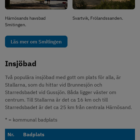
Härnösands havsbad
Svartvik, Frölandssanden.
Smitingen.
Läs mer om Smitingen
Insjöbad
Två populära insjöbad med gott om plats för alla, är 
Stallarna, som du hittar vid Brunnesjön och 
Starredsbadet vid Gussjön. Båda ligger väster om 
centrum. Till Stallarna är det ca 16 km och till 
Starredsbadet är det ca 25 km från centrala Härnösand.
* = kommunal badplats
Insjöbad
Nr.
Badplats