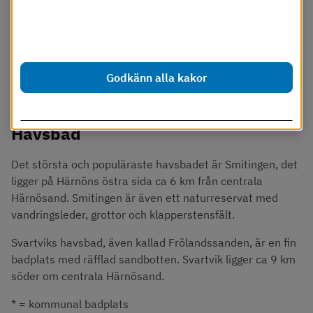
Dessa cookies går att stänga av.
Läs mer i vår cookiepolicy
Godkänn alla kakor
Anpassa inställningar
Havsbad
Det största och populäraste havsbadet är Smitingen, det 
ligger på Härnöns östra sida ca 6 km från centrala 
Härnösand. Smitingen är även ett naturreservat med 
vandringsleder, grottor och klapperstensfält.
Svartviks havsbad, även kallad Frölandssanden, är en fin 
badplats med räfflad sandbotten. Svartvik ligger ca 9 km 
söder om centrala Härnösand.
* = kommunal badplats