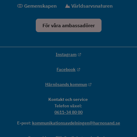
Gemenskapen
Världsarvsnaturen
För våra ambassadörer
Länk till annan webbplats.
Instagram
Länk till annan webbplats.
Facebook
Länk till annan webbpla
Härnösands kommun
Kontakt och service
Telefon växel: 
0611-34 80 00
E-post: 
kommunikationsavdelningen@harnosand.se