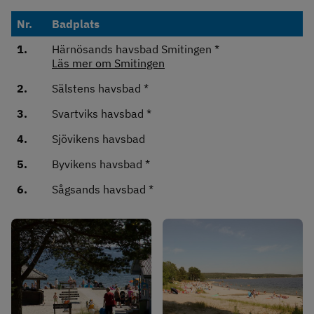
Havsbad
Nr.
Badplats
1.
Härnösands havsbad Smitingen *
Läs mer om Smitingen
2.
Sälstens havsbad *
3.
Svartviks havsbad *
4.
Sjövikens havsbad
5.
Byvikens havsbad *
6.
Sågsands havsbad *