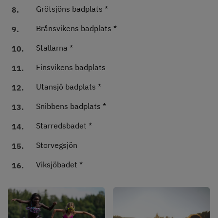
Grötsjöns badplats *
8.
Brånsvikens badplats *
9.
Stallarna *
10.
Finsvikens badplats
11.
Utansjö badplats *
12.
Snibbens badplats *
13.
Starredsbadet *
14.
Storvegsjön
15.
Viksjöbadet *
16.