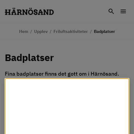
Gå till innehåll
Sök
Men
Hem
/
Upplev
/
Friluftsaktiviteter
/
Badplatser
Badplatser
Fina badplatser finns det gott om i Härnösand. 
Härliga havsbad med mjuka sandstränder och 
Vi använder kakor
varma insjöbad.
Webbplatsen använder så kallade cookies för att
förbättra din upplevelse. Några cookies är nödvändiga
för att webbplatsen ska fungera som det är tänkt,
medan andra cookies används för att Härnösands
kommun ska kunna se hur webbplatsen används.