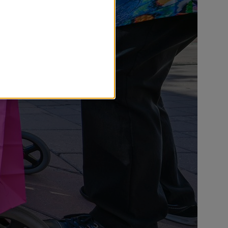
r nödvändiga för att
sands kommun ska kunna se