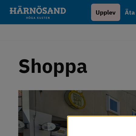
Gå till innehåll
Upplev
Äta
Shoppa
Vi använder kakor