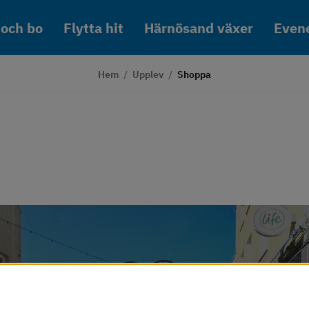
 och bo
Flytta hit
Härnösand växer
Even
Hem
/
Upplev
/
Shoppa