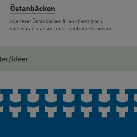
Östanbäcken
Kvarteret Östanbäcken är en charmig och
välbevarad stadsdel mitt i centrala Härnösand....
er/idéer