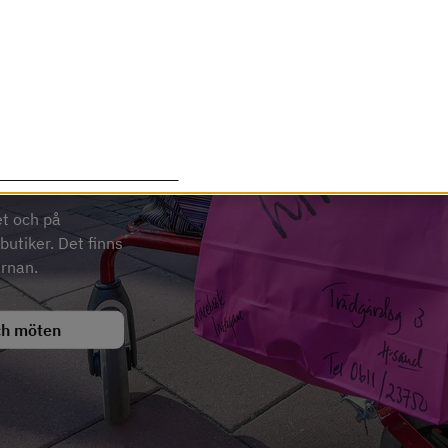
lade cookies för att förbättra din upplevelse. Några cookies ä
om det är tänkt, medan andra cookies används för att Härnö
essa cookies går att stänga av.
nd
Anpassa inställningar
t och på 
butiker. Det finns 
ärnan.
ch möten