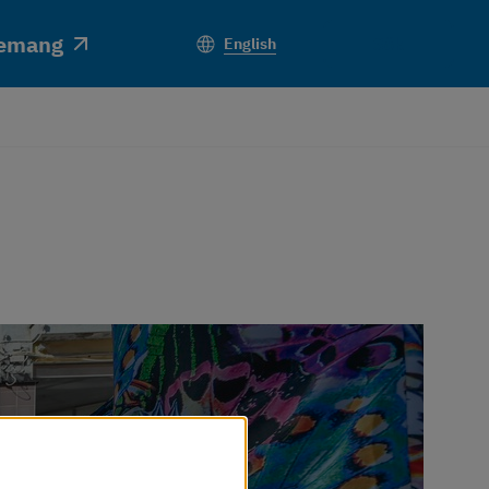
emang
Sök
English