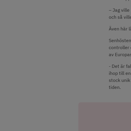
– Jag vill
och så vill
Även här l
Senhösten 
controller
av Europa
- Det är fa
ihop till e
stock unik
tiden.