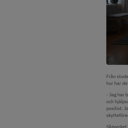
Från stude
hur har de
- Jag har b
och hjälpsa
positivt. J
skytteföre
Sågverket 