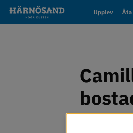
Gå till innehåll
Upplev
Äta
Camill
bosta
Att hitta rätt både p
Vi använder kakor
nytt så kan det gå rik