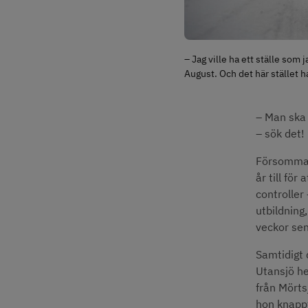
– Jag ville ha ett ställe som 
August. Och det här stället ha
– Man ska i
– sök det!
Försommare
år till fö
controller
utbildning,
veckor sen
Samtidigt 
Utansjö he
från Mörts
hon knappt