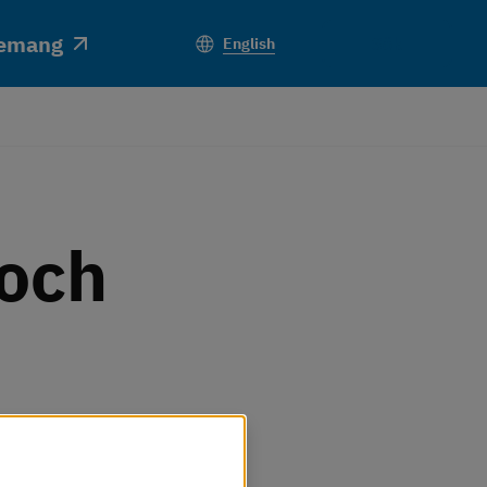
emang
Sök
English
och 
gar man prova något 
in tf business 