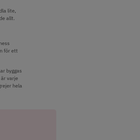
la lite,
e allt.
ness 
för ett 
lar byggas 
är varje 
ejer hela 