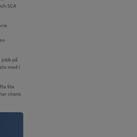
och SCA 
rre 
en 
jobb på 
ats med i 
a lite 
har chans 