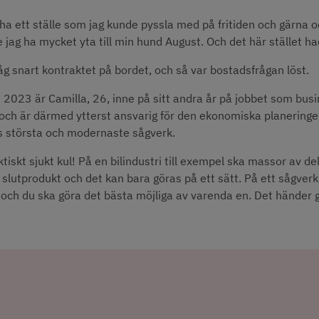
e ha ett ställe som jag kunde pyssla med på fritiden och gärna od
e jag ha mycket yta till min hund August. Och det här stället had
åg snart kontraktet på bordet, och så var bostadsfrågan löst.
2023 är Camilla, 26, inne på sitt andra år på jobbet som busi
 och är därmed ytterst ansvarig för den ekonomiska planeringen 
s största och modernaste sågverk.
ktiskt sjukt kul! På en bilindustri till exempel ska massor av de
n slutprodukt och det kan bara göras på ett sätt. På ett sågverk 
 och du ska göra det bästa möjliga av varenda en. Det händer gr