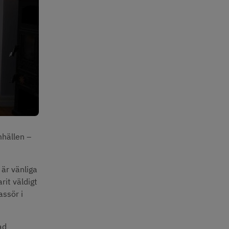
hällen – 
är vänliga 
it väldigt 
ssör i 
d 