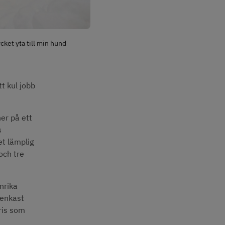
ycket yta till min hund
t kul jobb 
r på ett 
 
t lämplig 
ch tre 
rika 
enkast 
ris som 