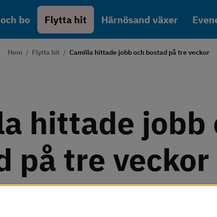
 och bo
Flytta hit
Härnösand växer
Even
Hem
/
Flytta hit
/
Camilla hittade jobb och bostad på tre veckor
a hittade jobb 
d på tre veckor
å arbets- och bostadsmarknaden kan ta lång tid. Men vå
tigt fort. Tre veckor efter examen 2022 var Camilla Nord