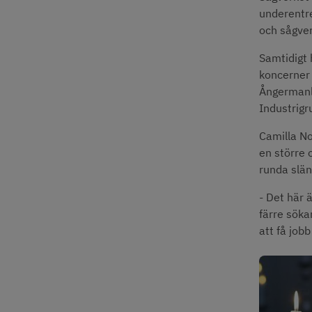
underentre
och sågver
Samtidigt 
koncerner 
Ångermanl
Industrigr
Camilla No
en större 
runda slän
- Det här ä
färre söka
att få jobb