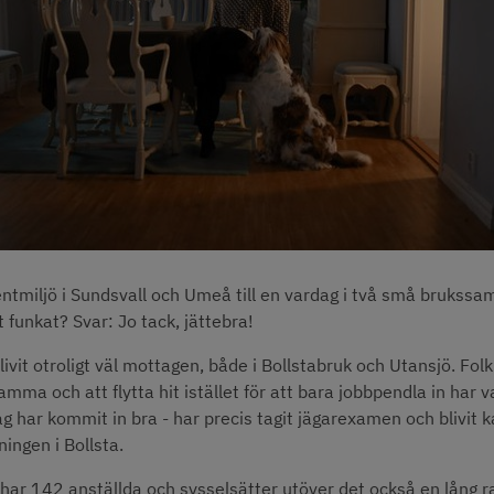
ntmiljö i Sundsvall och Umeå till en vardag i två små brukssam
t funkat? Svar: Jo tack, jättebra!
livit otroligt väl mottagen, både i Bollstabruk och Utansjö. Folk 
mma och att flytta hit istället för att bara jobbpendla in har var
ag har kommit in bra - har precis tagit jägarexamen och blivit ka
ningen i Bollsta.
har 142 anställda och sysselsätter utöver det också en lång ra