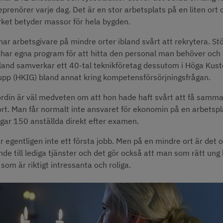
prenörer varje dag. Det är en stor arbetsplats på en liten ort 
ket betyder massor för hela bygden.
har arbetsgivare på mindre orter ibland svårt att rekrytera. Stö
har egna program för att hitta den personal man behöver och 
and samverkar ett 40-tal teknikföretag dessutom i Höga Kust
upp (HKIG) bland annat kring kompetensförsörjningsfrågan.
rdin är väl medveten om att hon hade haft svårt att få samma 
ort. Man får normalt inte ansvaret för ekonomin på en arbetspl
gar 150 anställda direkt efter examen.
r egentligen inte ett första jobb. Men på en mindre ort är det oft
nde till lediga tjänster och det gör också att man som rätt ung 
 som är riktigt intressanta och roliga.