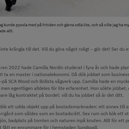
jag kunde pyssla med på fritiden och gärna odla lite, och så ville jag ha m
de allt.
nte krångla till det. Vill du göra något roligt – gör det! Ser du et
n 2022 hade Camilla Nordin studerat i fyra år och hade plane
r att ta en master i nationalekonomi. Då dök jobbet som business
 –på SCA Wood och Bollsta sågverk upp. Camilla hade en mycke
 men egentligen alldeles för lite erfarenhet. Hon sökte jobbet, o
are låg kontraktet på bordet: vill du ha jobbet så är det ditt.
dök ett udda objekt upp på bostadsmarknaden: ett annex till an
rrgård som såldes som en bostadsrätt. Sex rum och kök ett st
jön, badplats på tomten och naturen inpå knuten. Allt för ett p
 fått en enrummare för i hemstaden Sundsvall.