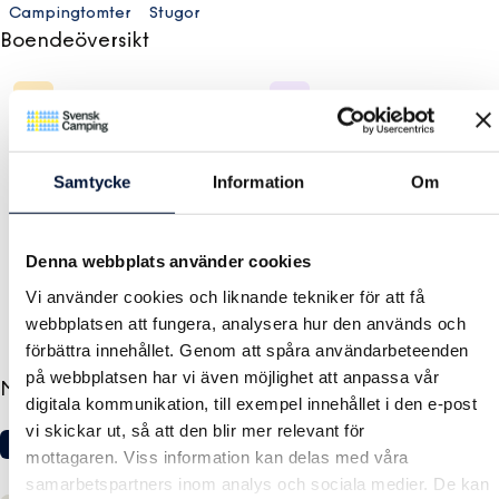
Campingtomter
Stugor
Boendeöversikt
Antal tomter
Antal säsongstomter
80
15
Samtycke
Information
Om
Denna webbplats använder cookies
Antal stugor
Vi använder cookies och liknande tekniker för att få
8
webbplatsen att fungera, analysera hur den används och
förbättra innehållet. Genom att spåra användarbeteenden
på webbplatsen har vi även möjlighet att anpassa vår
Mer information
digitala kommunikation, till exempel innehållet i den e-post
vi skickar ut, så att den blir mer relevant för
Hundar välkomna
Strand
Lekplats
Vandringsled
mottagaren. Viss information kan delas med våra
samarbetspartners inom analys och sociala medier. De kan