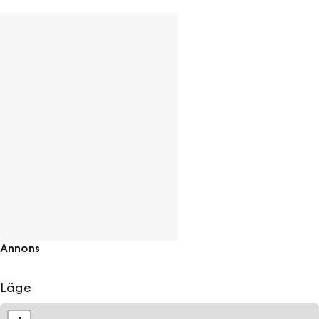
ett avkopplande stopp under resan norrut eller söderut.
Annons
Läge