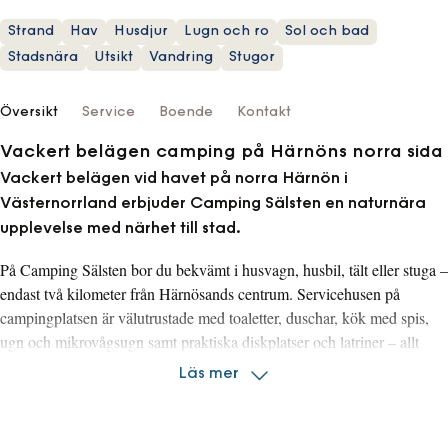
Strand
Hav
Husdjur
Lugn och ro
Sol och bad
Stadsnära
Utsikt
Vandring
Stugor
Översikt
Service
Boende
Kontakt
Vackert belägen camping på Härnöns norra sida
Vackert belägen vid havet på norra Härnön i
Västernorrland erbjuder Camping Sälsten en naturnära
upplevelse med närhet till stad.
På Camping Sälsten bor du bekvämt i husvagn, husbil, tält eller stuga –
endast två kilometer från Härnösands centrum. Servicehusen på
campingplatsen är välutrustade med toaletter, duschar, kök med spis,
ugn och mikrovågsugn samt praktiska diskplatser och latriner – allt
som behövs för en bekväm campingupplevelse.
Läs mer
Camping Sälsten är dessutom en utmärkt utgångspunkt för att upptäcka
Härnösand och den storslagna naturen längs Höga Kusten, eller som