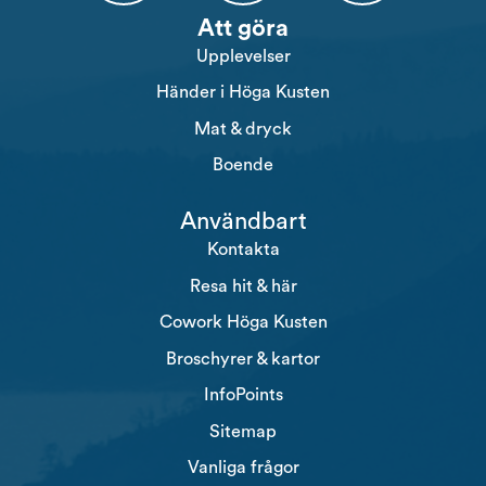
Högakusten Facebook (opens in a new tab)
Högakusten Instagram (opens in a new
Högakusten Youtube (o
Att göra
Upplevelser
Händer i Höga Kusten
Mat & dryck
Boende
Användbart
Kontakta
Resa hit & här
Cowork Höga Kusten
Broschyrer & kartor
InfoPoints
Sitemap
Vanliga frågor