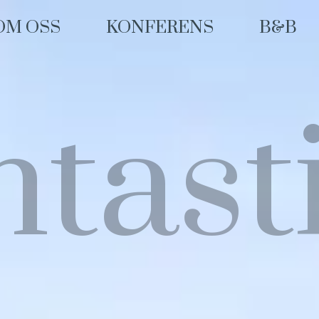
OM OSS
KONFERENS
B&B
tast